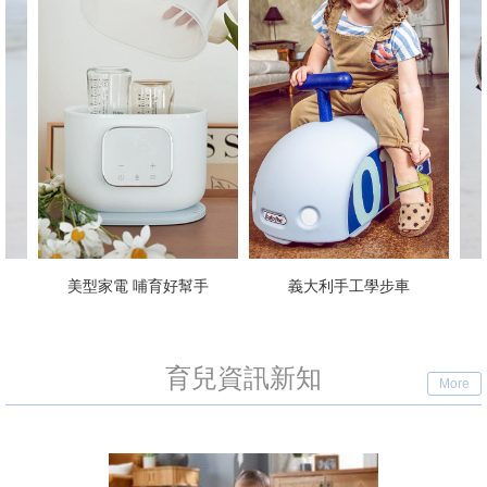
電 哺育好幫手
義大利手工學步車
透氣揹帶 解放
育兒資訊新知
More