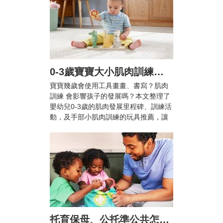
0-3歲寶寶大小肌肉訓練怎麼做？爸媽必知的肌肉發展里程碑與10+款推薦玩具
寶寶幾歲會使用工具畫畫、書寫？肌肉
訓練 會影響孩子的發展嗎？本文整理了
嬰幼兒0-3歲的肌肉發展里程碑、訓練活
動，及手部小肌肉訓練的玩具推薦，讓
兒童在輕鬆愉快的活動中提升手眼協調
能力與專注力！
托育保母、公托準公共怎麼選？雙薪家庭托育攻略與親子陪伴指南