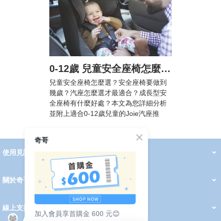
0-12歲 兒童安全座椅怎麼選? 汽車安全座椅法規懶人包，附Joie汽座挑選攻略
兒童安全座椅怎麼選？安全座椅要做到
幾歲？汽座怎麼選才最適合？成長型安
全座椅有什麼好處？本文為您詳細分析
並附上適合0-12歲兒童的Joie汽座推
薦！
奇哥
使用見證
線上DM
哺育用品
清潔護理
服飾推薦
被毯紡品
推車汽座
我要分享
2026 PADDINGTON 春夏服飾
2026 Peter Rabbit 春夏服飾
2026 CHIC BASICS春夏服飾
2026 Chic“a”Bon 派對禮服系列
2026 Chic“a”Bon 春夏服飾
媽咪購物指南
關於奇哥
會員中心
最新消息
奇哥的故事
品牌經歷
門市據點
育兒資訊站
會員權益說明
我的帳戶
訂單查詢
紅利點數
修改會員資料
活動報名
線上支援
加入會員享首購金 600 元😊