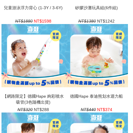
兒童游泳浮力背心 (1-3Y / 3-6Y)
矽膠沙灘玩具組(6件組)
NT$1880
NT$1598
NT$1380
NT$1242
【網路限定】德國Hape 絢彩噴水
德國Hape 泰迪熊划水迴力船
吸管(3色隨機出貨)
NT$320
NT$288
NT$440
NT$374