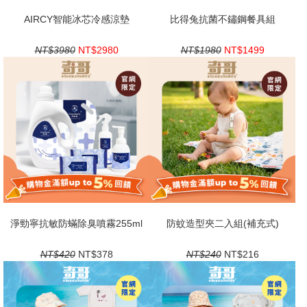
AIRCY智能冰芯冷感涼墊
比得兔抗菌不鏽鋼餐具組
NT$3980
NT$2980
NT$1980
NT$1499
淨勁寧抗敏防蟎除臭噴霧255ml
防蚊造型夾二入組(補充式)
NT$420
NT$378
NT$240
NT$216