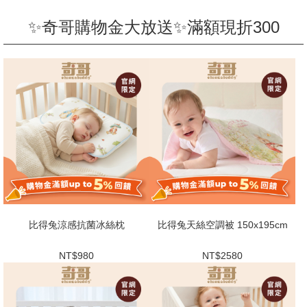
✨奇哥購物金大放送✨滿額現折300
比得兔涼感抗菌冰絲枕
比得兔天絲空調被 150x195cm
NT$980
NT$2580