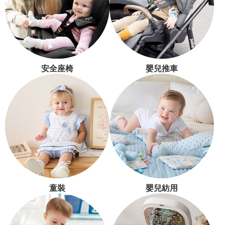
安全座椅
嬰兒推車
童裝
嬰兒紡用