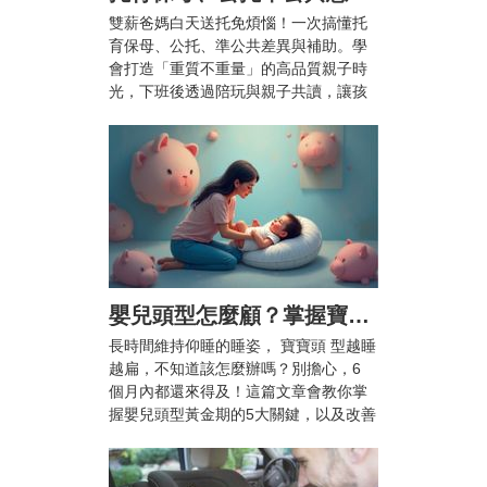
雙薪爸媽白天送托免煩惱！一次搞懂托
育保母、公托、準公共差異與補助。學
會打造「重質不重量」的高品質親子時
光，下班後透過陪玩與親子共讀，讓孩
子快樂成長、爸媽也能安心兼顧工作與
育兒。
嬰兒頭型怎麼顧？掌握寶寶頭型黃金期5大關鍵，顧好漂亮頭型不扁頭！
長時間維持仰睡的睡姿， 寶寶頭 型越睡
越扁，不知道該怎麼辦嗎？別擔心，6
個月內都還來得及！這篇文章會教你掌
握嬰兒頭型黃金期的5大關鍵，以及改善
扁頭的枕頭推薦，幫助 寶寶 睡出自然渾
圓的漂亮頭型。