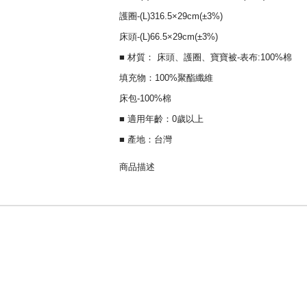
護圈-(L)316.5×29cm(±3%)
床頭-(L)66.5×29cm(±3%)
■ 材質： 床頭、護圈、寶寶被-表布:100%棉
填充物：100%聚酯纖維
床包-100%棉
■ 適用年齡：0歲以上
■ 產地：台灣
商品描述
台灣製造 高密度精梳棉 防螨抗菌，耐洗耐用 
親膚 高雅光澤感，安心品質