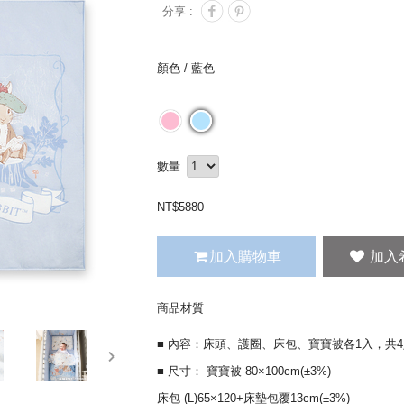
分享 :
顏色 /
藍色
數量
NT$
5880
加入購物車
商品材質
■ 內容：床頭、護圈、床包、寶寶被各1入，共
next
■ 尺寸： 寶寶被-80×100cm(±3%)
床包-(L)65×120+床墊包覆13cm(±3%)