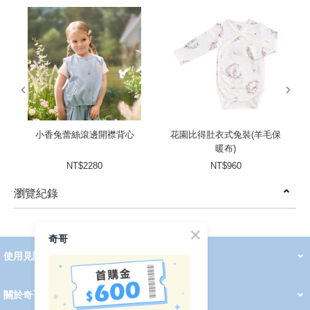
prev
next
小香兔蕾絲滾邊開襟背心
花園比得肚衣式兔裝(羊毛保
暖布)
NT$2280
NT$960
瀏覽紀錄
prev
next
奇哥
使用見證
線上DM
哺育用品
清潔護理
服飾推薦
被毯紡品
推車汽座
我要分享
2026 PADDINGTON 春夏服飾
2026 Peter Rabbit 春夏服飾
2026 CHIC BASICS春夏服飾
2026 Chic“a”Bon 派對禮服系列
2026 Chic“a”Bon 春夏服飾
媽咪購物指南
關於奇哥
會員中心