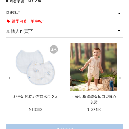
■ 商檢字號 : M31234
特惠訊息
當季內著｜單件8折
其他人也買了
prev
next
比得兔 純棉紗布口水巾 2入
可愛比得造型兔耳口袋背心
兔裝
NT$380
NT$2480