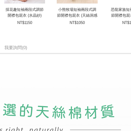
採花趣短袖兩段式調節
小熊牧場短袖兩段式調
恐龍家族短
開襟包屁衣 (水晶紗)
節開襟包屁衣 (天絲洞感
節開襟包屁衣
緹花布)
NT$1150
NT$1050
NT$1
我要詢問
(0)