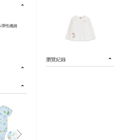
6%彈性纖維
瀏覽紀錄
next