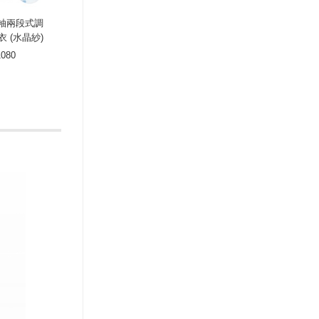
袖兩段式調
 (水晶紗)
080