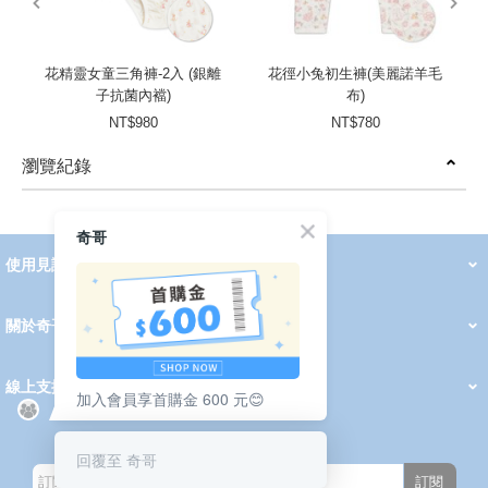
花精靈女童三角褲-2入 (銀離
花徑小兔初生褲(美麗諾羊毛
子抗菌內襠)
布)
NT$980
NT$780
瀏覽紀錄
prev
next
奇哥
使用見證
線上DM
哺育用品
清潔護理
服飾推薦
被毯紡品
推車汽座
我要分享
2026 PADDINGTON 春夏服飾
2026 Peter Rabbit 春夏服飾
2026 CHIC BASICS春夏服飾
2026 Chic“a”Bon 派對禮服系列
2026 Chic“a”Bon 春夏服飾
媽咪購物指南
關於奇哥
會員中心
最新消息
奇哥的故事
品牌經歷
門市據點
育兒資訊站
會員權益說明
我的帳戶
訂單查詢
紅利點數
修改會員資料
活動報名
線上支援
加入會員享首購金 600 元😊
購買說明
常見問題
隱私權聲明
保固卡登錄
保固查詢
訂閱電子報
回覆至 奇哥
訂閱