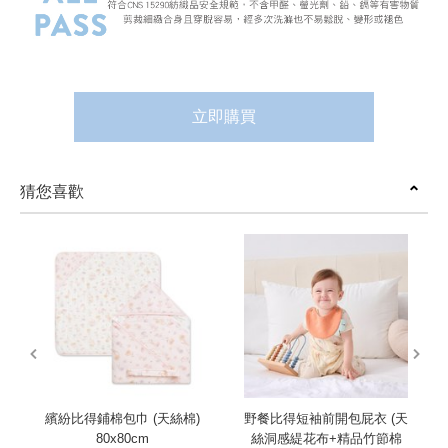
立即購買
猜您喜歡
prev
next
繽紛比得鋪棉包巾 (天絲棉)
野餐比得短袖前開包屁衣 (天
80x80cm
絲洞感緹花布+精品竹節棉