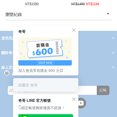
布)
NT$1580
NT$1480
NT$1184
瀏覽紀錄
prev
next
奇哥
使用見證
線上DM
哺育用品
清潔護理
服飾推薦
被毯紡品
推車汽座
我要分享
2026 PADDINGTON 春夏服飾
2026 Peter Rabbit 春夏服飾
2026 CHIC BASICS春夏服飾
2026 Chic“a”Bon 派對禮服系列
2026 Chic“a”Bon 春夏服飾
媽咪購物指南
關於奇哥
會員中心
最新消息
奇哥的故事
品牌經歷
門市據點
育兒資訊站
會員權益說明
我的帳戶
訂單查詢
紅利點數
修改會員資料
活動報名
線上支援
加入會員享首購金 600 元😊
購買說明
常見問題
隱私權聲明
保固卡登錄
保固查詢
訂閱電子報
回覆至 奇哥
訂閱
奇哥 LINE 官方帳號
👇綁定帳號獨家優惠不錯過！