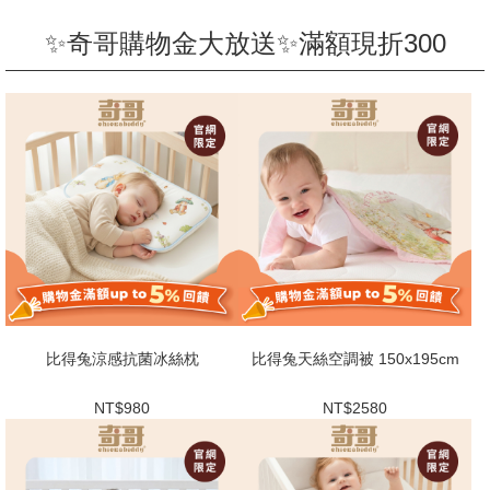
✨奇哥購物金大放送✨滿額現折300
比得兔涼感抗菌冰絲枕
比得兔天絲空調被 150x195cm
NT$980
NT$2580