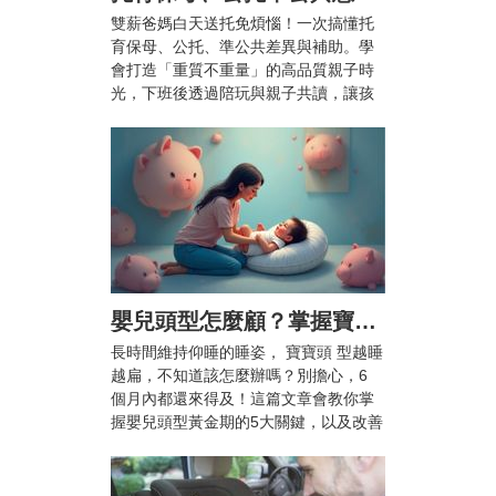
雙薪爸媽白天送托免煩惱！一次搞懂托
育保母、公托、準公共差異與補助。學
會打造「重質不重量」的高品質親子時
光，下班後透過陪玩與親子共讀，讓孩
子快樂成長、爸媽也能安心兼顧工作與
育兒。
嬰兒頭型怎麼顧？掌握寶寶頭型黃金期5大關鍵，顧好漂亮頭型不扁頭！
長時間維持仰睡的睡姿， 寶寶頭 型越睡
越扁，不知道該怎麼辦嗎？別擔心，6
個月內都還來得及！這篇文章會教你掌
握嬰兒頭型黃金期的5大關鍵，以及改善
扁頭的枕頭推薦，幫助 寶寶 睡出自然渾
圓的漂亮頭型。