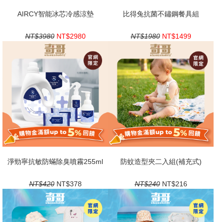
AIRCY智能冰芯冷感涼墊
比得兔抗菌不鏽鋼餐具組
NT$3980
NT$2980
NT$1980
NT$1499
淨勁寧抗敏防蟎除臭噴霧255ml
防蚊造型夾二入組(補充式)
NT$420
NT$378
NT$240
NT$216