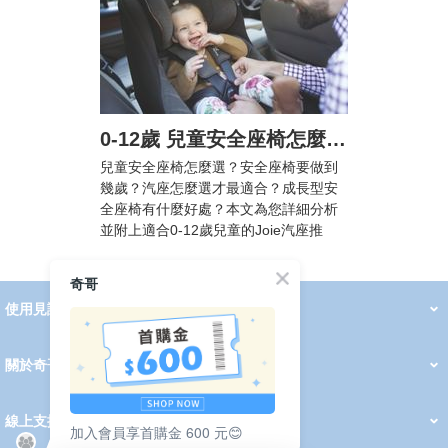
0-12歲 兒童安全座椅怎麼選? 汽車安全座椅法規懶人包，附Joie汽座挑選攻略
兒童安全座椅怎麼選？安全座椅要做到
幾歲？汽座怎麼選才最適合？成長型安
全座椅有什麼好處？本文為您詳細分析
並附上適合0-12歲兒童的Joie汽座推
薦！
奇哥
使用見證
線上DM
哺育用品
清潔護理
服飾推薦
被毯紡品
推車汽座
我要分享
2026 PADDINGTON 春夏服飾
2026 Peter Rabbit 春夏服飾
2026 CHIC BASICS春夏服飾
2026 Chic“a”Bon 派對禮服系列
2026 Chic“a”Bon 春夏服飾
媽咪購物指南
關於奇哥
會員中心
最新消息
奇哥的故事
品牌經歷
門市據點
育兒資訊站
會員權益說明
我的帳戶
訂單查詢
紅利點數
修改會員資料
活動報名
線上支援
加入會員享首購金 600 元😊