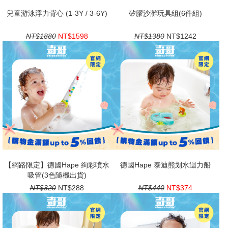
兒童游泳浮力背心 (1-3Y / 3-6Y)
矽膠沙灘玩具組(6件組)
NT$1880
NT$1598
NT$1380
NT$1242
【網路限定】德國Hape 絢彩噴水
德國Hape 泰迪熊划水迴力船
吸管(3色隨機出貨)
NT$320
NT$288
NT$440
NT$374