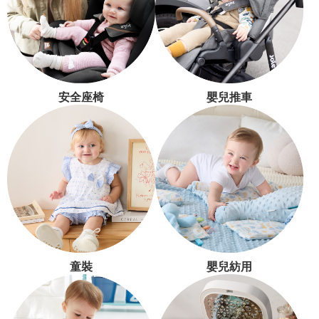
安全座椅
嬰兒推車
童裝
嬰兒紡用