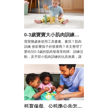
0-3歲寶寶大小肌肉訓練怎麼做？爸媽必知的肌肉發展里程碑與10+款推薦玩具
寶寶幾歲會使用工具畫畫、書寫？肌肉
訓練 會影響孩子的發展嗎？本文整理了
嬰幼兒0-3歲的肌肉發展里程碑、訓練活
動，及手部小肌肉訓練的玩具推薦，讓
兒童在輕鬆愉快的活動中提升手眼協調
能力與專注力！
托育保母、公托準公共怎麼選？雙薪家庭托育攻略與親子陪伴指南