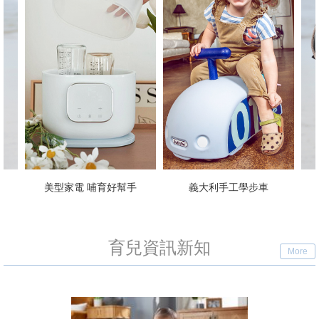
美型家電 哺育好幫手
義大利手工學步車
透氣揹
育兒資訊新知
More