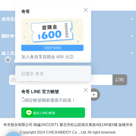
奇哥
使用見證
線上DM
哺育用品
清潔護理
服飾推薦
被毯紡品
推車汽座
我要分享
2026 PADDINGTON 春夏服飾
2026 Peter Rabbit 春夏服飾
2026 CHIC BASICS春夏服飾
2026 Chic“a”Bon 派對禮服系列
2026 Chic“a”Bon 春夏服飾
媽咪購物指南
關於奇哥
會員中心
最新消息
奇哥的故事
品牌經歷
門市據點
育兒資訊站
會員權益說明
我的帳戶
訂單查詢
紅利點數
修改會員資料
活動報名
線上支援
加入會員享首購金 600 元😊
購買說明
常見問題
隱私權聲明
保固卡登錄
保固查詢
訂閱電子報
回覆至 奇哥
訂閱
奇哥 LINE 官方帳號
👇綁定帳號獨家優惠不錯過！
連結 LINE 帳號
週一至週五(上班日)
9:30~12:00 13:00~17:00
●中午12:00-13:00休息●
奇哥股份有限公司 統編:04222671 臺北市松山區南京東路4段186號5樓 版權所有
Copyright 2024 CHICKABIDDY Co ., Ltd. All right reserved.