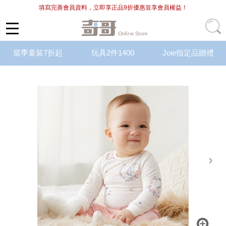
填寫完善會員資料，立即享正品9折優惠並享會員權益！
當季童裝7折起
玩具2件1400
Joie指定品贈禮
next