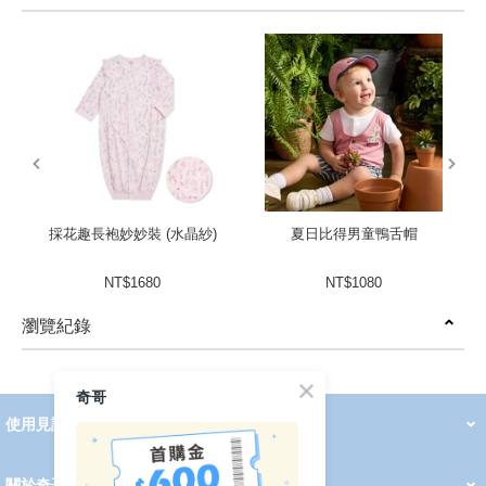
prev
next
採花趣長袍妙妙裝 (水晶紗)
夏日比得男童鴨舌帽
NT$1680
NT$1080
瀏覽紀錄
prev
next
奇哥
使用見證
線上DM
哺育用品
清潔護理
服飾推薦
被毯紡品
推車汽座
我要分享
2026 PADDINGTON 春夏服飾
2026 Peter Rabbit 春夏服飾
2026 CHIC BASICS春夏服飾
2026 Chic“a”Bon 派對禮服系列
2026 Chic“a”Bon 春夏服飾
媽咪購物指南
關於奇哥
會員中心