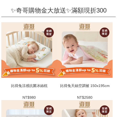
✨奇哥購物金大放送✨滿額現折300
比得兔涼感抗菌冰絲枕
比得兔天絲空調被 150x195cm
NT$980
NT$2580