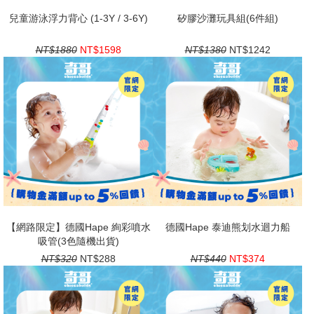
兒童游泳浮力背心 (1-3Y / 3-6Y)
矽膠沙灘玩具組(6件組)
NT$1880
NT$1598
NT$1380
NT$1242
【網路限定】德國Hape 絢彩噴水
德國Hape 泰迪熊划水迴力船
吸管(3色隨機出貨)
NT$320
NT$288
NT$440
NT$374