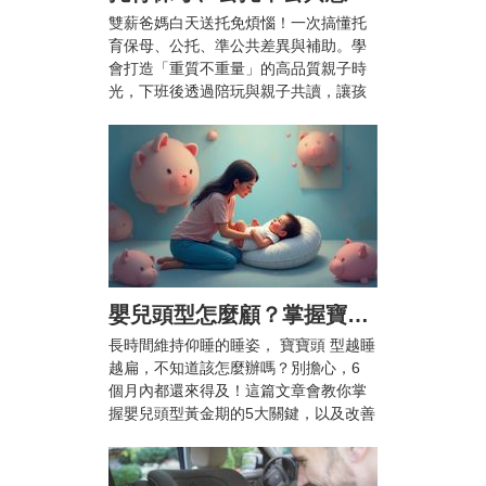
雙薪爸媽白天送托免煩惱！一次搞懂托
育保母、公托、準公共差異與補助。學
會打造「重質不重量」的高品質親子時
光，下班後透過陪玩與親子共讀，讓孩
子快樂成長、爸媽也能安心兼顧工作與
育兒。
嬰兒頭型怎麼顧？掌握寶寶頭型黃金期5大關鍵，顧好漂亮頭型不扁頭！
長時間維持仰睡的睡姿， 寶寶頭 型越睡
越扁，不知道該怎麼辦嗎？別擔心，6
個月內都還來得及！這篇文章會教你掌
握嬰兒頭型黃金期的5大關鍵，以及改善
扁頭的枕頭推薦，幫助 寶寶 睡出自然渾
圓的漂亮頭型。