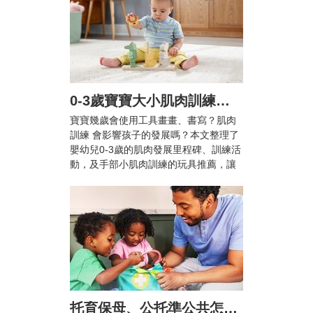
0-3歲寶寶大小肌肉訓練怎麼做？爸媽必知的肌肉發展里程碑與10+款推薦玩具
寶寶幾歲會使用工具畫畫、書寫？肌肉
訓練 會影響孩子的發展嗎？本文整理了
嬰幼兒0-3歲的肌肉發展里程碑、訓練活
動，及手部小肌肉訓練的玩具推薦，讓
兒童在輕鬆愉快的活動中提升手眼協調
能力與專注力！
托育保母、公托準公共怎麼選？雙薪家庭托育攻略與親子陪伴指南