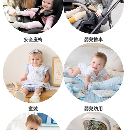
安全座椅
嬰兒推車
童裝
嬰兒紡用