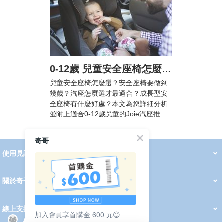
0-12歲 兒童安全座椅怎麼選? 汽車安全座椅法規懶人包，附Joie汽座挑選攻略
兒童安全座椅怎麼選？安全座椅要做到
幾歲？汽座怎麼選才最適合？成長型安
全座椅有什麼好處？本文為您詳細分析
並附上適合0-12歲兒童的Joie汽座推
薦！
奇哥
使用見證
線上DM
哺育用品
清潔護理
服飾推薦
被毯紡品
推車汽座
我要分享
2026 PADDINGTON 春夏服飾
2026 Peter Rabbit 春夏服飾
2026 CHIC BASICS春夏服飾
2026 Chic“a”Bon 派對禮服系列
2026 Chic“a”Bon 春夏服飾
媽咪購物指南
關於奇哥
會員中心
最新消息
奇哥的故事
品牌經歷
門市據點
育兒資訊站
會員權益說明
我的帳戶
訂單查詢
紅利點數
修改會員資料
活動報名
線上支援
加入會員享首購金 600 元😊