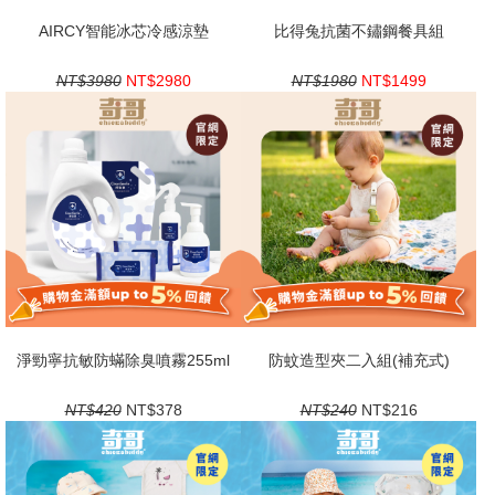
AIRCY智能冰芯冷感涼墊
比得兔抗菌不鏽鋼餐具組
NT$3980
NT$2980
NT$1980
NT$1499
淨勁寧抗敏防蟎除臭噴霧255ml
防蚊造型夾二入組(補充式)
NT$420
NT$378
NT$240
NT$216