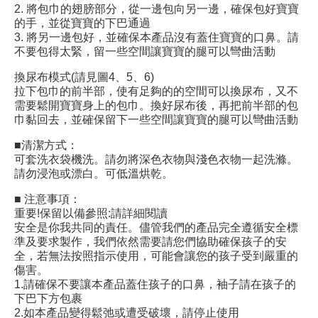
2. 將包巾的翅膀部分，從一邊包向另一邊，確保包好寶寶
的手，並從寶寶的下巴通過
3. 將另一邊包好，並確保本產品沒有蓋住寶寶的口鼻。請
不要包得太緊，留一些空間讓寶寶的腿可以彎曲活動
換尿布模式(請見圖4、5、6)
拉下包巾的前半部，使有足夠的的空間可以換尿布，又不
需要鬆開寶寶身上的包巾。換好尿布後，再把前半部的包
巾黏回去，並確保留下一些空間讓寶寶的腿可以彎曲活動
■清潔方式：
可套洗衣袋機洗。請勿將深色衣物與淺色衣物一起洗滌。
請勿浸泡或漂白。可低溫烘乾。
■ 注意事項：
重要!保留以備參照:請詳細閱讀
安全是你我共同的責任。儘管我們的產品完全遵循安全標
準及要求製作，我們依然需要請您們協助確保孩子的安
全，若無法按照指示使用，可能會讓您的孩子受到嚴重的
傷害。
1.請確保不要讓本產品蓋住孩子的口鼻，袖子請在孩子的
下巴下方包裹
2.如本產品變得鬆弛或遭受破壞，請停止使用