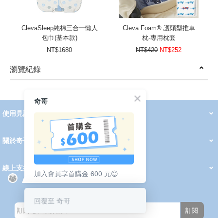
ClevaSleep純棉三合一懶人
Cleva Foam® 護頭型推車
包巾(基本款)
枕-專用枕套
NT$1680
NT$420
NT$252
瀏覽紀錄
prev
next
奇哥
使用見證
線上DM
哺育用品
清潔護理
服飾推薦
被毯紡品
推車汽座
我要分享
2026 PADDINGTON 春夏服飾
2026 Peter Rabbit 春夏服飾
2026 CHIC BASICS春夏服飾
2026 Chic“a”Bon 派對禮服系列
2026 Chic“a”Bon 春夏服飾
媽咪購物指南
關於奇哥
會員中心
最新消息
奇哥的故事
品牌經歷
門市據點
育兒資訊站
會員權益說明
我的帳戶
訂單查詢
紅利點數
修改會員資料
活動報名
線上支援
加入會員享首購金 600 元😊
購買說明
常見問題
隱私權聲明
保固卡登錄
保固查詢
訂閱電子報
回覆至 奇哥
訂閱