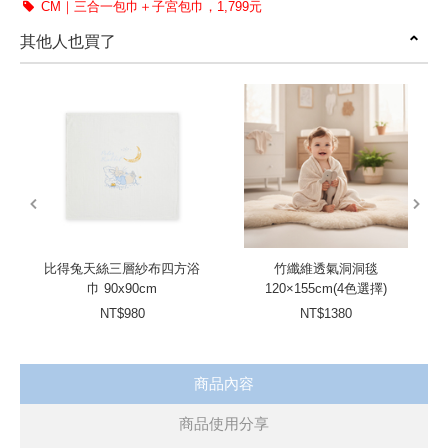
CM｜三合一包巾＋子宮包巾，1,799元
獨家專利設計，讓寶寶睡得安心
其他人也買了
模擬子宮環境，提供寶寶安全感
低敏無毒材質，適合敏兒寶寶
prev
next
比得兔天絲三層紗布四方浴
竹纖維透氣洞洞毯
巾 90x90cm
120×155cm(4色選擇)
NT$980
NT$1380
商品內容
商品使用分享