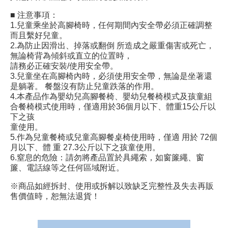
■ 注意事項：
1.兒童乘坐於高腳椅時，任何期間內安全帶必須正確調整
而且繫好兒童。
2.為防止因滑出、掉落或翻倒 所造成之嚴重傷害或死亡，
無論椅背為傾斜或直立的位置時，
請務必正確安裝/使用安全帶。
3.兒童坐在高腳椅內時，必須使用安全帶，無論是坐著還
是躺著。 餐盤沒有防止兒童跌落的作用。
4.本產品作為嬰幼兒高腳餐椅、嬰幼兒餐椅模式及孩童組
合餐椅模式使用時，僅適用於36個月以下、體重15公斤以
下之孩
童使用。
5.作為兒童餐椅或兒童高腳餐桌椅使用時，僅適 用於 72個
月以下、體 重 27.3公斤以下之孩童使用。
6.窒息的危險：請勿將產品置於具繩索，如窗簾繩、窗
簾、電話線等之任何區域附近。
※商品如經拆封、使用或拆解以致缺乏完整性及失去再販
售價值時，恕無法退貨！