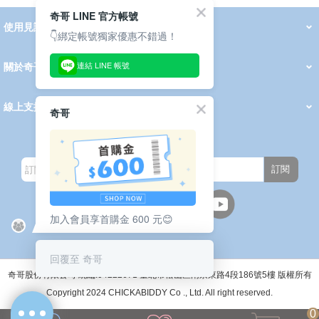
奇哥 LINE 官方帳號
使用見證
線上DM
👇綁定帳號獨家優惠不錯過！
哺育用品
清潔護理
服飾推薦
被毯紡品
推車汽座
我要分享
2026 PADDINGTON 春夏服飾
2026 Peter Rabbit 春夏服飾
2026 CHIC BASICS春夏服飾
2026 Chic“a”Bon 派對禮服系列
2026 Chic“a”Bon 春夏服飾
媽咪購物指南
連結 LINE 帳號
關於奇哥
會員中心
最新消息
奇哥的故事
品牌經歷
門市據點
育兒資訊站
會員權益說明
我的帳戶
訂單查詢
紅利點數
修改會員資料
活動報名
線上支援
奇哥
購買說明
常見問題
隱私權聲明
保固卡登錄
保固查詢
訂閱電子報
訂閱
加入會員享首購金 600 元😊
週一至週五(上班日)
9:30~12:00 13:00~17:00
●中午12:00-13:00休息●
回覆至 奇哥
奇哥股份有限公司 統編:04222671 臺北市松山區南京東路4段186號5樓 版權所有
Copyright 2024 CHICKABIDDY Co ., Ltd. All right reserved.
0