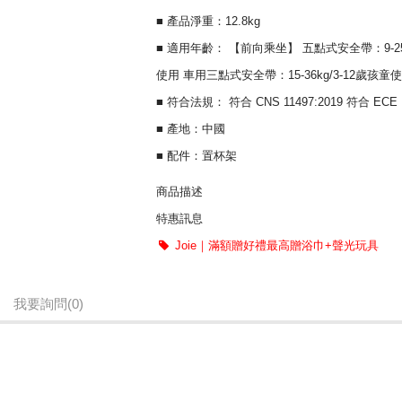
■ 產品淨重：12.8kg
■ 適用年齡： 【前向乘坐】 五點式安全帶：9-25k
使用 車用三點式安全帶：15-36kg/3-12歲孩童
■ 符合法規： 符合 CNS 11497:2019 符合 ECE 
■ 產地：中國
■ 配件：置杯架
商品描述
特惠訊息
三階段合一 最適合大寶的選擇
Joie｜滿額贈好禮最高贈浴巾+聲光玩具
五點式安全帶可延長使用到7歲
加厚本體龍骨，全車透氣通風
我要詢問
(0)
奇哥總代理，原廠公司貨