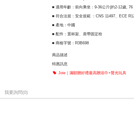
■ 適用年齡：前向乘坐：9-36公斤(約2-12歲, 76 
■ 符合法規：安全規範 ：CNS 11497、ECE R12
■ 產地：中國
■ 配件：置杯架、肩帶固定栓
■ 商檢字號：R3B698
商品描述
特惠訊息
符合最新歐洲法規ECE R129/03
Joie｜滿額贈好禮最高贈浴巾+聲光玩具
通風透氣大背靠
乘坐體驗舒適再升級
我要詢問
(0)
頭靠10段調整同時帶動肩帶