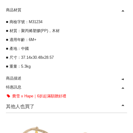
商品材質
■ 商檢字號：M31234
■ 材質：聚丙烯塑膠(PP)，木材
■ 適用年齡：6M+
■ 產地：中國
■ 尺寸：37.14x30.48x28.57
■ 重量：5.3kg
商品描述
特惠訊息
官方直營｜世界第一大玩具品牌
費雪 x Hape｜6折起滿額贈好禮
小手肌肉發展和靈活性
其他人也買了
精細動作發展及手眼協調
鏡子可以讓寶寶探索自我
奇哥總代理，原廠公司貨