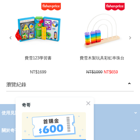
prev
next
費雪123學習書
費雪木製玩具彩虹串珠台
NT$1699
NT$1099
NT$659
瀏覽紀錄
prev
next
奇哥
使用見證
線上DM
哺育用品
清潔護理
服飾推薦
被毯紡品
推車汽座
我要分享
2026 PADDINGTON 春夏服飾
2026 Peter Rabbit 春夏服飾
2026 CHIC BASICS春夏服飾
2026 Chic“a”Bon 派對禮服系列
2026 Chic“a”Bon 春夏服飾
媽咪購物指南
關於奇哥
會員中心