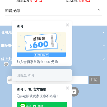
NT$1499
NT$1124
NT$1299
NT$974
瀏覽紀錄
prev
next
奇哥
使用見證
線上DM
哺育用品
清潔護理
服飾推薦
被毯紡品
推車汽座
我要分享
2026 PADDINGTON 春夏服飾
2026 Peter Rabbit 春夏服飾
2026 CHIC BASICS春夏服飾
2026 Chic“a”Bon 派對禮服系列
2026 Chic“a”Bon 春夏服飾
媽咪購物指南
關於奇哥
會員中心
最新消息
奇哥的故事
品牌經歷
門市據點
育兒資訊站
會員權益說明
我的帳戶
訂單查詢
紅利點數
修改會員資料
活動報名
線上支援
加入會員享首購金 600 元😊
購買說明
常見問題
隱私權聲明
保固卡登錄
保固查詢
訂閱電子報
回覆至 奇哥
訂閱
奇哥 LINE 官方帳號
👇綁定帳號獨家優惠不錯過！
連結 LINE 帳號