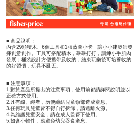
■ 商品說明：
內含29顆積木、6個工具和1張藍圖小卡，讓小小建築師發
揮創意創作。工具可搭配積木，敲敲打打，訓練小手肌肉
發展；桶裝設計方便攜帶及收納，結束玩樂後可培養收納
的好習慣，玩具不亂丟。
■ 注意事項：
1.對於產品所提出的注意事項，使用前都請詳閱說明並以
正確方式使用。
2.凡有線、繩者，勿使纏結兒童頸部造成窒息。
3.任何玩具兒童皆不得自行拆卸，請遠離火源。
4.為維護兒童安全，請在成人監督下使用。
5.如含小物件，應避免幼兒吞食窒息。