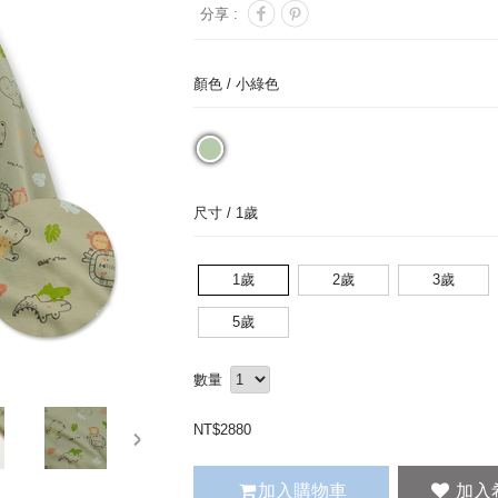
分享 :
顏色 /
小綠色
尺寸 /
1歲
1歲
2歲
3歲
5歲
數量
NT$
2880
next
加入購物車