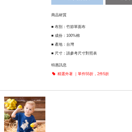
商品材質
■ 布別：竹節單面布
■ 成份：100%棉
■ 產地：台灣
■ 尺寸：請參考尺寸對照表
特惠訊息
精選外著 ｜單件55折，2件5折