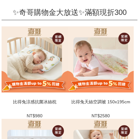
✨奇哥購物金大放送✨滿額現折300
比得兔涼感抗菌冰絲枕
比得兔天絲空調被 150x195cm
NT$980
NT$2580