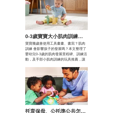
0-3歲寶寶大小肌肉訓練怎麼做？爸媽必知的肌肉發展里程碑與10+款推薦玩具
寶寶幾歲會使用工具畫畫、書寫？肌肉
訓練 會影響孩子的發展嗎？本文整理了
嬰幼兒0-3歲的肌肉發展里程碑、訓練活
動，及手部小肌肉訓練的玩具推薦，讓
兒童在輕鬆愉快的活動中提升手眼協調
能力與專注力！
托育保母、公托準公共怎麼選？雙薪家庭托育攻略與親子陪伴指南