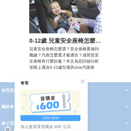
0-12歲 兒童安全座椅怎麼選? 汽車安全座椅法規懶人包，附Joie汽座挑選攻略
兒童安全座椅怎麼選？安全座椅要做到
幾歲？汽座怎麼選才最適合？成長型安
全座椅有什麼好處？本文為您詳細分析
並附上適合0-12歲兒童的Joie汽座推
薦！
奇哥
使用見證
線上DM
哺育用品
清潔護理
服飾推薦
被毯紡品
推車汽座
我要分享
2026 PADDINGTON 春夏服飾
2026 Peter Rabbit 春夏服飾
2026 CHIC BASICS春夏服飾
2026 Chic“a”Bon 派對禮服系列
2026 Chic“a”Bon 春夏服飾
媽咪購物指南
關於奇哥
會員中心
最新消息
奇哥的故事
品牌經歷
門市據點
育兒資訊站
會員權益說明
我的帳戶
訂單查詢
紅利點數
修改會員資料
活動報名
線上支援
加入會員享首購金 600 元😊