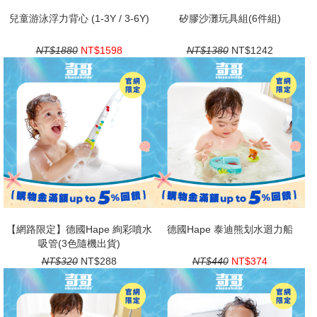
兒童游泳浮力背心 (1-3Y / 3-6Y)
矽膠沙灘玩具組(6件組)
NT$1880
NT$1598
NT$1380
NT$1242
【網路限定】德國Hape 絢彩噴水
德國Hape 泰迪熊划水迴力船
吸管(3色隨機出貨)
NT$320
NT$288
NT$440
NT$374