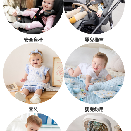
安全座椅
嬰兒推車
童裝
嬰兒紡用