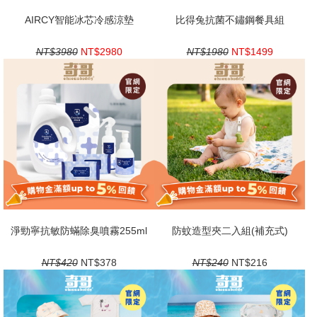
AIRCY智能冰芯冷感涼墊
比得兔抗菌不鏽鋼餐具組
NT$3980
NT$2980
NT$1980
NT$1499
淨勁寧抗敏防蟎除臭噴霧255ml
防蚊造型夾二入組(補充式)
NT$420
NT$378
NT$240
NT$216