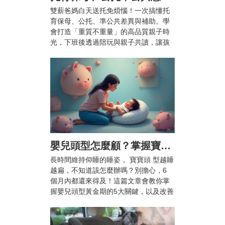
雙薪爸媽白天送托免煩惱！一次搞懂托
育保母、公托、準公共差異與補助。學
會打造「重質不重量」的高品質親子時
光，下班後透過陪玩與親子共讀，讓孩
子快樂成長、爸媽也能安心兼顧工作與
育兒。
嬰兒頭型怎麼顧？掌握寶寶頭型黃金期5大關鍵，顧好漂亮頭型不扁頭！
長時間維持仰睡的睡姿， 寶寶頭 型越睡
越扁，不知道該怎麼辦嗎？別擔心，6
個月內都還來得及！這篇文章會教你掌
握嬰兒頭型黃金期的5大關鍵，以及改善
扁頭的枕頭推薦，幫助 寶寶 睡出自然渾
圓的漂亮頭型。