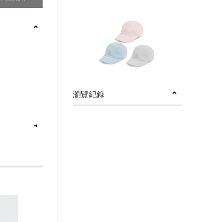
瀏覽紀錄
／單純色彩，在化
子輕鬆穿出閃