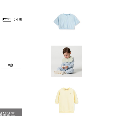
尺寸表
8歲