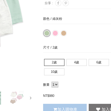
分享 :
顏色 /
綠灰粉
尺寸 /
2歲
2歲
4歲
6歲
10歲
數量
NT$
980
next
加入購物車