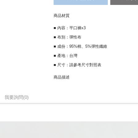
商品材質
■ 內容：平口褲x3
■ 布別：彈性布
■ 成份：95%棉、5%彈性纖維
■ 產地：台灣
■ 尺寸：請參考尺寸對照表
商品描述
【CHIC BASICS系列】舒適材質／大方剪裁
我要詢問
(0)
繁為簡的設計中，蘊藏著亙久的細膩紡藝，讓孩
耀的自己。