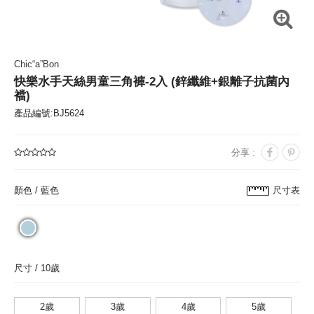
Chic“a”Bon
快樂水手天絲男童三角褲-2入 (鋅纖維+銀離子抗菌內
襠)
產品編號:BJ5624
分享 :
顏色 /
藍色
尺寸表
尺寸 /
10歲
2歲
3歲
4歲
5歲