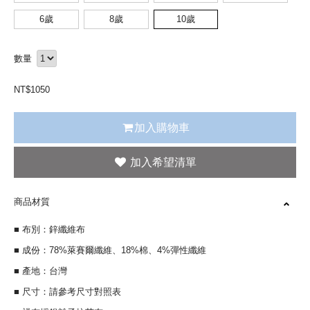
6歲
8歲
10歲
數量
NT$
1050
加入購物車
商品材質
■ 布別：鋅纖維布
■ 成份：78%萊賽爾纖維、18%棉、4%彈性纖維
■ 產地：台灣
■ 尺寸：請參考尺寸對照表