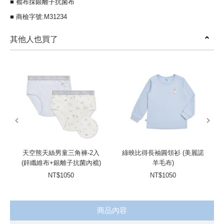
■ 襠布採銀離子抗菌布
■ 商檢字號:M31234
其他人也買了
prev
next
天空熊天絲男童三角褲-2入
綠映比得長袖圓領衫 (美麗諾
(鋅纖維布+銀離子抗菌內襠)
羊毛布)
NT$1050
NT$1050
商品內容