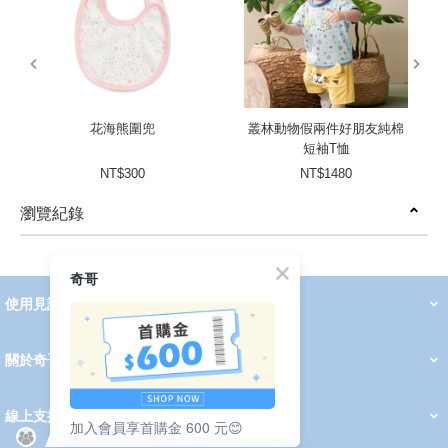
prev
next
花海熊圍兜
叢林動物假兩件好朋友純棉
短袖T恤
NT$300
NT$1480
瀏覽紀錄
prev
next
奇哥
使用見證
線上DM
哺育用品
清潔護理
服飾推薦
被毯紡品
推車汽座
我要分享
2026 PADDINGTON 春夏服飾
2026 Peter Rabbit 春夏服飾
2026 CHIC BASICS春夏服飾
2026 Chic“a”Bon 派對禮服系列
2026 Chic“a”Bon 春夏服飾
媽咪購物指南
關於奇哥
會員中心
最新消息
奇哥的故事
品牌經歷
門市據點
育兒資訊站
會員權益說明
我的帳戶
訂單查詢
紅利點數
修改會員資料
活動報名
線上支援
加入會員享首購金 600 元😊