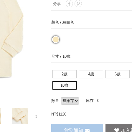
分享 :
顏色 /
練白色
尺寸 /
10歲
2歲
4歲
6歲
10歲
數量
庫存 : 0
NT$
1120
next
貨到通知