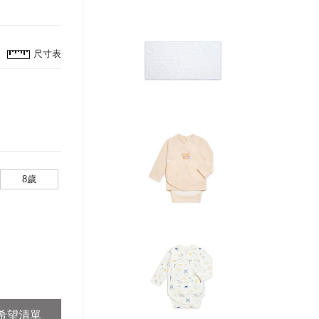
尺寸表
8歲