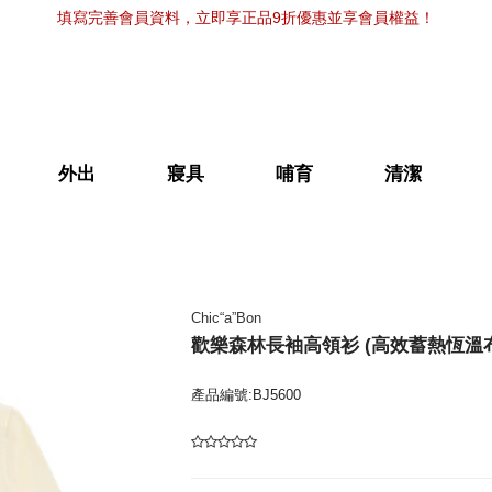
填寫完善會員資料，立即享正品9折優惠並享會員權益！
外出
寢具
哺育
清潔
Chic“a”Bon
歡樂森林長袖高領衫 (高效蓄熱恆溫布
產品編號:BJ5600