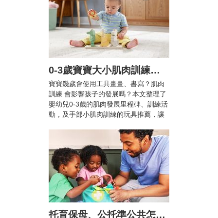
0-3歲寶寶大小肌肉訓練怎麼做？爸媽必知的肌肉發展里程碑與10+款推薦玩具
寶寶幾歲會使用工具畫畫、書寫？肌肉
訓練 會影響孩子的發展嗎？本文整理了
嬰幼兒0-3歲的肌肉發展里程碑、訓練活
動，及手部小肌肉訓練的玩具推薦，讓
兒童在輕鬆愉快的活動中提升手眼協調
能力與專注力！
托育保母、公托準公共怎麼選？雙薪家庭托育攻略與親子陪伴指南