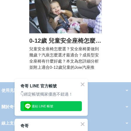
0-12歲 兒童安全座椅怎麼選? 汽車安全座椅法規懶人包，附Joie汽座挑選攻略
兒童安全座椅怎麼選？安全座椅要做到
幾歲？汽座怎麼選才最適合？成長型安
全座椅有什麼好處？本文為您詳細分析
並附上適合0-12歲兒童的Joie汽座推
薦！
奇哥 LINE 官方帳號
使用見證
線上DM
👇綁定帳號獨家優惠不錯過！
哺育用品
清潔護理
服飾推薦
被毯紡品
推車汽座
我要分享
2026 PADDINGTON 春夏服飾
2026 Peter Rabbit 春夏服飾
2026 CHIC BASICS春夏服飾
2026 Chic“a”Bon 派對禮服系列
2026 Chic“a”Bon 春夏服飾
媽咪購物指南
連結 LINE 帳號
關於奇哥
會員中心
最新消息
奇哥的故事
品牌經歷
門市據點
育兒資訊站
會員權益說明
我的帳戶
訂單查詢
紅利點數
修改會員資料
活動報名
線上支援
奇哥