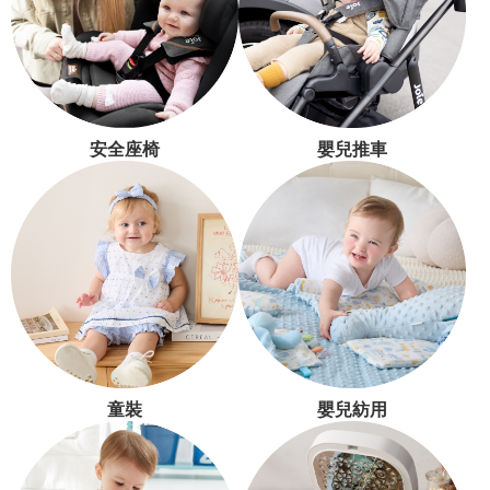
安全座椅
嬰兒推車
童裝
嬰兒紡用