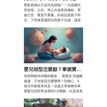
雙薪爸媽白天送托免煩惱！一次搞懂托
育保母、公托、準公共差異與補助。學
會打造「重質不重量」的高品質親子時
光，下班後透過陪玩與親子共讀，讓孩
子快樂成長、爸媽也能安心兼顧工作與
育兒。
嬰兒頭型怎麼顧？掌握寶寶頭型黃金期5大關鍵，顧好漂亮頭型不扁頭！
長時間維持仰睡的睡姿， 寶寶頭 型越睡
越扁，不知道該怎麼辦嗎？別擔心，6
個月內都還來得及！這篇文章會教你掌
握嬰兒頭型黃金期的5大關鍵，以及改善
扁頭的枕頭推薦，幫助 寶寶 睡出自然渾
圓的漂亮頭型。