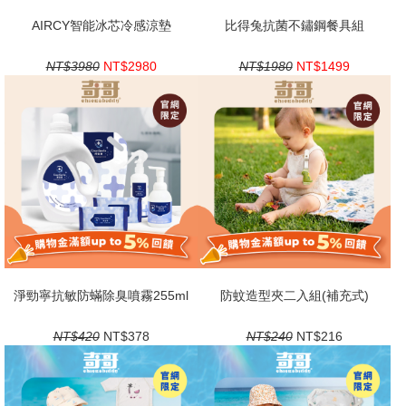
AIRCY智能冰芯冷感涼墊
比得兔抗菌不鏽鋼餐具組
NT$3980
NT$2980
NT$1980
NT$1499
淨勁寧抗敏防蟎除臭噴霧255ml
防蚊造型夾二入組(補充式)
NT$420
NT$378
NT$240
NT$216