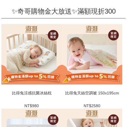
✨奇哥購物金大放送✨滿額現折300
比得兔涼感抗菌冰絲枕
比得兔天絲空調被 150x195cm
NT$980
NT$2580