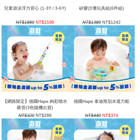
兒童游泳浮力背心 (1-3Y / 3-6Y)
矽膠沙灘玩具組(6件組)
NT$1880
NT$1598
NT$1380
NT$1242
【網路限定】德國Hape 絢彩噴水
德國Hape 泰迪熊划水迴力船
吸管(3色隨機出貨)
NT$320
NT$288
NT$440
NT$374