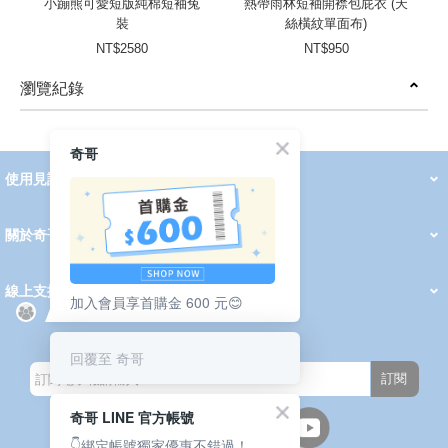
小蹦熊可愛短版純棉短袖兔
熱帶雨林短袖開襟包屁衣 (天
裝
絲橫紋單面布)
NT$2580
NT$950
瀏覽紀錄
prev
next
奇哥
使用見證
線上DM
哺育用品
清潔護理
服飾推薦
被毯紡品
推車汽座
我要分享
2026 PADDINGTON 春夏服飾
2026 Peter Rabbit 春夏服飾
2026 CHIC BASICS春夏服飾
2026 Chic“a”Bon 派對禮服系列
2026 Chic“a”Bon 春夏服飾
媽咪購物指南
關於奇哥
會員中心
最新消息
奇哥的故事
品牌經歷
門市據點
育兒資訊站
會員權益說明
我的帳戶
訂單查詢
紅利點數
修改會員資料
活動報名
線上支援
加入會員享首購金 600 元😊
購買說明
常見問題
隱私權聲明
保固卡登錄
保固查詢
訂閱電子報
回覆至 奇哥
訂閱
奇哥 LINE 官方帳號
👇綁定帳號獨家優惠不錯過！