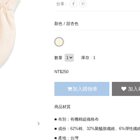
分享 :
顏色 /
甜杏色
數量
庫存 : 1
NT$
250
加入購物車
商品材質
■ 布別：有機棉緹織格布
next
■ 成份：62%棉、32%聚醯胺纖維、6%彈性纖
■ 產地：台灣