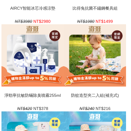
AIRCY智能冰芯冷感涼墊
比得兔抗菌不鏽鋼餐具組
NT$3980
NT$2980
NT$1980
NT$1499
淨勁寧抗敏防蟎除臭噴霧255ml
防蚊造型夾二入組(補充式)
NT$420
NT$378
NT$240
NT$216