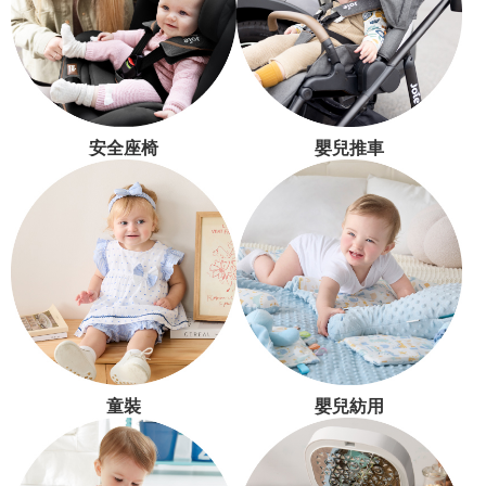
安全座椅
嬰兒推車
童裝
嬰兒紡用