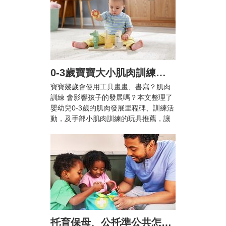
0-3歲寶寶大小肌肉訓練怎麼做？爸媽必知的肌肉發展里程碑與10+款推薦玩具
寶寶幾歲會使用工具畫畫、書寫？肌肉
訓練 會影響孩子的發展嗎？本文整理了
嬰幼兒0-3歲的肌肉發展里程碑、訓練活
動，及手部小肌肉訓練的玩具推薦，讓
兒童在輕鬆愉快的活動中提升手眼協調
能力與專注力！
托育保母、公托準公共怎麼選？雙薪家庭托育攻略與親子陪伴指南