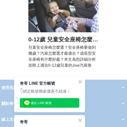
0-12歲 兒童安全座椅怎麼選? 汽車安全座椅法規懶人包，附Joie汽座挑選攻略
兒童安全座椅怎麼選？安全座椅要做到
幾歲？汽座怎麼選才最適合？成長型安
全座椅有什麼好處？本文為您詳細分析
並附上適合0-12歲兒童的Joie汽座推
薦！
奇哥 LINE 官方帳號
使用見證
線上DM
👇綁定帳號獨家優惠不錯過！
哺育用品
清潔護理
服飾推薦
被毯紡品
推車汽座
我要分享
2026 PADDINGTON 春夏服飾
2026 Peter Rabbit 春夏服飾
2026 CHIC BASICS春夏服飾
2026 Chic“a”Bon 派對禮服系列
2026 Chic“a”Bon 春夏服飾
媽咪購物指南
連結 LINE 帳號
關於奇哥
會員中心
最新消息
奇哥的故事
品牌經歷
門市據點
育兒資訊站
會員權益說明
我的帳戶
訂單查詢
紅利點數
修改會員資料
活動報名
線上支援
奇哥