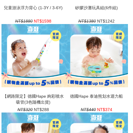
兒童游泳浮力背心 (1-3Y / 3-6Y)
矽膠沙灘玩具組(6件組)
NT$1880
NT$1598
NT$1380
NT$1242
【網路限定】德國Hape 絢彩噴水
德國Hape 泰迪熊划水迴力船
吸管(3色隨機出貨)
NT$320
NT$288
NT$440
NT$374