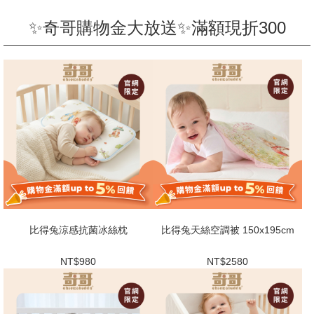
✨奇哥購物金大放送✨滿額現折300
比得兔涼感抗菌冰絲枕
比得兔天絲空調被 150x195cm
NT$980
NT$2580