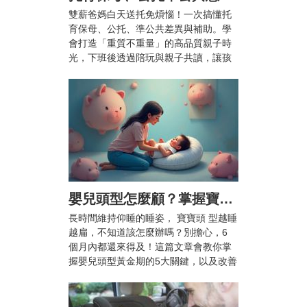
雙薪爸媽白天送托免煩惱！一次搞懂托
育保母、公托、準公共差異與補助。學
會打造「重質不重量」的高品質親子時
光，下班後透過陪玩與親子共讀，讓孩
子快樂成長、爸媽也能安心兼顧工作與
育兒。
嬰兒頭型怎麼顧？掌握寶寶頭型黃金期5大關鍵，顧好漂亮頭型不扁頭！
長時間維持仰睡的睡姿， 寶寶頭 型越睡
越扁，不知道該怎麼辦嗎？別擔心，6
個月內都還來得及！這篇文章會教你掌
握嬰兒頭型黃金期的5大關鍵，以及改善
扁頭的枕頭推薦，幫助 寶寶 睡出自然渾
圓的漂亮頭型。