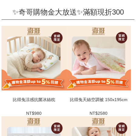
✨奇哥購物金大放送✨滿額現折300
比得兔涼感抗菌冰絲枕
比得兔天絲空調被 150x195cm
NT$980
NT$2580