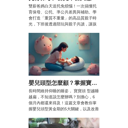
雙薪爸媽白天送托免煩惱！一次搞懂托
育保母、公托、準公共差異與補助。學
會打造「重質不重量」的高品質親子時
光，下班後透過陪玩與親子共讀，讓孩
子快樂成長、爸媽也能安心兼顧工作與
育兒。
嬰兒頭型怎麼顧？掌握寶寶頭型黃金期5大關鍵，顧好漂亮頭型不扁頭！
長時間維持仰睡的睡姿， 寶寶頭 型越睡
越扁，不知道該怎麼辦嗎？別擔心，6
個月內都還來得及！這篇文章會教你掌
握嬰兒頭型黃金期的5大關鍵，以及改善
扁頭的枕頭推薦，幫助 寶寶 睡出自然渾
圓的漂亮頭型。