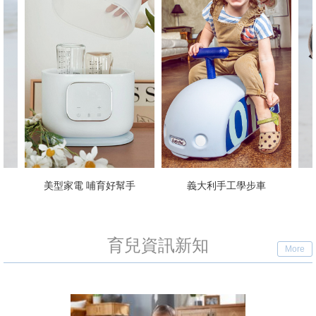
哺育好幫手
義大利手工學步車
透氣揹帶 解放雙手
育兒資訊新知
More