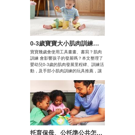
0-3歲寶寶大小肌肉訓練怎麼做？爸媽必知的肌肉發展里程碑與10+款推薦玩具
寶寶幾歲會使用工具畫畫、書寫？肌肉
訓練 會影響孩子的發展嗎？本文整理了
嬰幼兒0-3歲的肌肉發展里程碑、訓練活
動，及手部小肌肉訓練的玩具推薦，讓
兒童在輕鬆愉快的活動中提升手眼協調
能力與專注力！
托育保母、公托準公共怎麼選？雙薪家庭托育攻略與親子陪伴指南