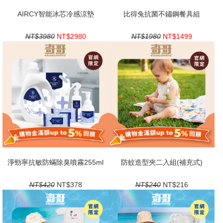
AIRCY智能冰芯冷感涼墊
比得兔抗菌不鏽鋼餐具組
NT$3980
NT$2980
NT$1980
NT$1499
淨勁寧抗敏防蟎除臭噴霧255ml
防蚊造型夾二入組(補充式)
NT$420
NT$378
NT$240
NT$216