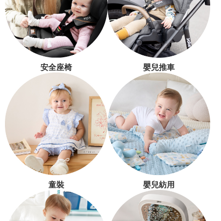
安全座椅
嬰兒推車
童裝
嬰兒紡用