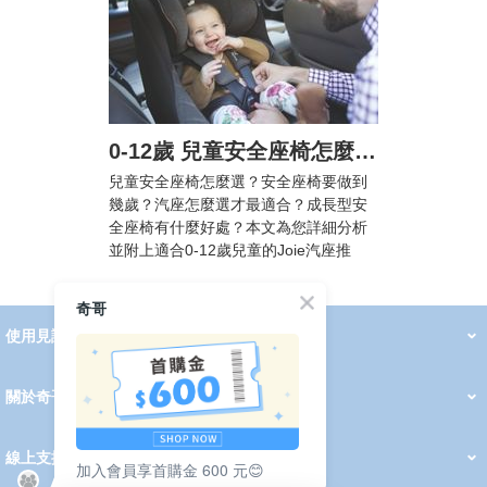
0-12歲 兒童安全座椅怎麼選? 汽車安全座椅法規懶人包，附Joie汽座挑選攻略
兒童安全座椅怎麼選？安全座椅要做到
幾歲？汽座怎麼選才最適合？成長型安
全座椅有什麼好處？本文為您詳細分析
並附上適合0-12歲兒童的Joie汽座推
薦！
奇哥
使用見證
線上DM
哺育用品
清潔護理
服飾推薦
被毯紡品
推車汽座
我要分享
2026 PADDINGTON 春夏服飾
2026 Peter Rabbit 春夏服飾
2026 CHIC BASICS春夏服飾
2026 Chic“a”Bon 派對禮服系列
2026 Chic“a”Bon 春夏服飾
媽咪購物指南
關於奇哥
會員中心
最新消息
奇哥的故事
品牌經歷
門市據點
育兒資訊站
會員權益說明
我的帳戶
訂單查詢
紅利點數
修改會員資料
活動報名
線上支援
加入會員享首購金 600 元😊