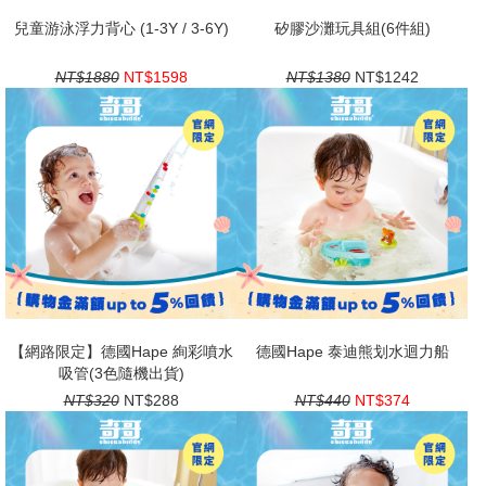
兒童游泳浮力背心 (1-3Y / 3-6Y)
矽膠沙灘玩具組(6件組)
NT$1880
NT$1598
NT$1380
NT$1242
【網路限定】德國Hape 絢彩噴水
德國Hape 泰迪熊划水迴力船
吸管(3色隨機出貨)
NT$320
NT$288
NT$440
NT$374