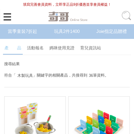
填寫完善會員資料，立即享正品9折優惠並享會員權益！
當季童裝7折起
玩具2件1400
Joie指定品贈禮
產 品
活動報名
媽咪使用見證
育兒資訊站
搜尋結果
符合「
」關鍵字的相關產品，共搜尋到
筆資料。
木製玩具
36