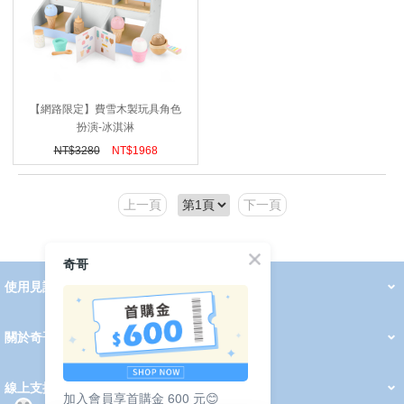
【網路限定】費雪木製玩具角色
扮演-冰淇淋
NT$
3280
NT$
1968
上一頁
下一頁
奇哥
使用見證
線上DM
哺育用品
清潔護理
服飾推薦
被毯紡品
推車汽座
我要分享
2026 PADDINGTON 春夏服飾
2026 Peter Rabbit 春夏服飾
2026 CHIC BASICS春夏服飾
2026 Chic“a”Bon 派對禮服系列
2026 Chic“a”Bon 春夏服飾
媽咪購物指南
關於奇哥
會員中心
最新消息
奇哥的故事
品牌經歷
門市據點
育兒資訊站
會員權益說明
我的帳戶
訂單查詢
紅利點數
修改會員資料
活動報名
線上支援
加入會員享首購金 600 元😊