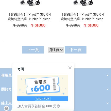
【超值組合】i-Pivot™ 360 0-4
【超值組合】i-Pivot™ 360 0-4
歲旋轉型汽座+kubbie™ sleep
歲旋轉型汽座+kubbie™ sleep
多功能床邊嬰兒床+fluri™ drift
多功能床邊嬰兒床+fluri™ drift
NT$
29880
NT$
18880
NT$
29880
NT$
18880
橫輕巧x磁吸扣手推車
橫輕巧x磁吸扣手推車
上一頁
下一頁
奇哥
使用見證
線上DM
哺育用品
清潔護理
服飾推薦
被毯紡品
推車汽座
我要分享
2026 PADDINGTON 春夏服飾
2026 Peter Rabbit 春夏服飾
2026 CHIC BASICS春夏服飾
2026 Chic“a”Bon 派對禮服系列
2026 Chic“a”Bon 春夏服飾
媽咪購物指南
關於奇哥
會員中心
最新消息
奇哥的故事
品牌經歷
門市據點
育兒資訊站
會員權益說明
我的帳戶
訂單查詢
紅利點數
修改會員資料
活動報名
線上支援
加入會員享首購金 600 元😊