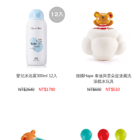
嬰兒沐浴露300ml 12入
德國Hape 泰迪與雲朵捉迷藏洗
澡戲水玩具
NT$
2640
NT$
1780
NT$
600
NT$
510