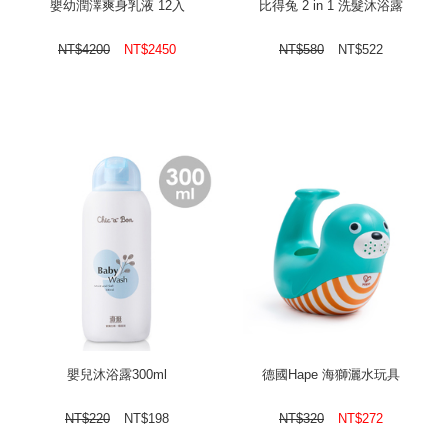
嬰幼潤澤爽身乳液 12入
比得兔 2 in 1 洗髮沐浴露
NT$
4200
NT$
2450
NT$
580
NT$
522
嬰兒沐浴露300ml
德國Hape 海獅灑水玩具
NT$
220
NT$
198
NT$
320
NT$
272