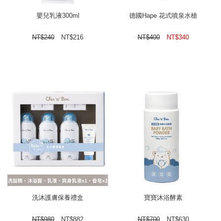
嬰兒乳液300ml
德國Hape 花式噴泉水槍
NT$
240
NT$
216
NT$
400
NT$
340
洗沐護膚保養禮盒
寶寶沐浴酵素
NT$
980
NT$
882
NT$
700
NT$
630