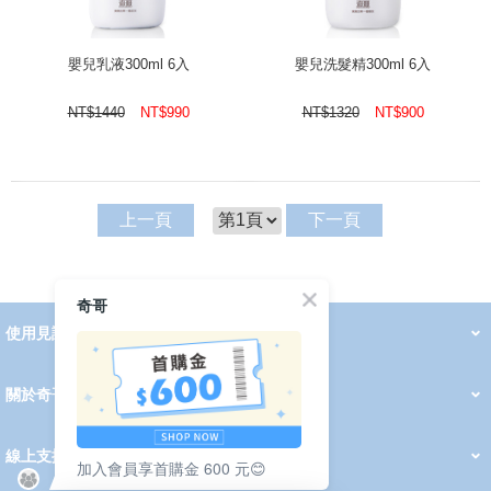
嬰兒乳液300ml 6入
嬰兒洗髮精300ml 6入
NT$
1440
NT$
990
NT$
1320
NT$
900
上一頁
下一頁
奇哥
使用見證
線上DM
哺育用品
清潔護理
服飾推薦
被毯紡品
推車汽座
我要分享
2026 PADDINGTON 春夏服飾
2026 Peter Rabbit 春夏服飾
2026 CHIC BASICS春夏服飾
2026 Chic“a”Bon 派對禮服系列
2026 Chic“a”Bon 春夏服飾
媽咪購物指南
關於奇哥
會員中心
最新消息
奇哥的故事
品牌經歷
門市據點
育兒資訊站
會員權益說明
我的帳戶
訂單查詢
紅利點數
修改會員資料
活動報名
線上支援
加入會員享首購金 600 元😊