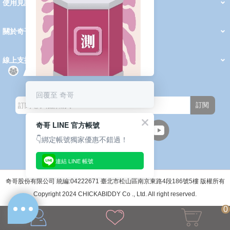
使用見證
線上DM
哺育用品
清潔護理
服飾推薦
被毯紡品
推車汽座
我要分享
2026 PADDINGTON 春夏服飾
2026 Peter Rabbit 春夏服飾
2026 CHIC BASICS春夏服飾
2026 Chic“a”Bon 派對禮服系列
2026 Chic“a”Bon 春夏服飾
媽咪購物指南
關於奇哥
會員中心
最新消息
奇哥的故事
品牌經歷
門市據點
育兒資訊站
會員權益說明
我的帳戶
訂單查詢
紅利點數
修改會員資料
活動報名
線上支援
購買說明
常見問題
隱私權聲明
保固卡登錄
保固查詢
訂閱電子報
回覆至 奇哥
測測妳/你今天的育兒超能力🧧抽
訂閱
一支籤，領取今日的小確幸與專屬
驚喜 ！
奇哥 LINE 官方帳號
👇綁定帳號獨家優惠不錯過！
連結 LINE 帳號
週一至週五(上班日)
9:30~12:00 13:00~17:00
●中午12:00-13:00休息●
奇哥股份有限公司 統編:04222671 臺北市松山區南京東路4段186號5樓 版權所有
Copyright 2024 CHICKABIDDY Co ., Ltd. All right reserved.
0