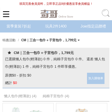
填寫完善會員資料，立即享正品9折優惠並享會員權益！
當季童裝7折起
玩具2件1400
Joie指定品贈禮
特惠活動
CM｜三合一包巾＋子宮包巾，1,799元
Chic Basics新品｜2件85折
當季內著｜單件8折
當季外著｜6折起
萌夏內著 ｜單件8折，2件68折
精選外著 ｜單件55折，2件5折
精選內著 ｜單件7折，2件6折
Bimbidreams｜新品上市
Bimbidreams｜泳衣+泳褲，任選2
Bimbidreams｜單件6折，2件55折
Bimbidreams｜指定商品，6折起
當季彌月禮盒｜單件75折
有機棉系列｜單件8折，2件75折
CM｜三合一包巾＋子宮包巾，
精選彌月禮盒｜單件7折
費雪 x Hape｜6折起滿額贈好禮
費雪美高｜任選3件$1800，不可重
Italtrike｜買就送小方巾+防曬乳
BABYBJÖRN｜單件8折，2件7折
防蚊用品｜單件8折，3件75折
涼感系列｜單件8折，2件75折
Joie｜滿額贈好禮最高贈浴巾+聲光
紅利兌換
CM｜三合一包巾＋子宮包巾，1,799元
件1499元
起
1,799元
複品項
玩具
已選購
懶人包巾(輕薄款) 0 件
，
純棉子宮包巾 0 件
。 還差 懶人包
巾(輕薄款)
1
件，純棉子宮包巾
1
件即享優惠。
原價
$0 - 折扣 $0
加入購物車
總計
$
0
懶人包巾(輕薄款) (4)
純棉子宮包巾 (4)