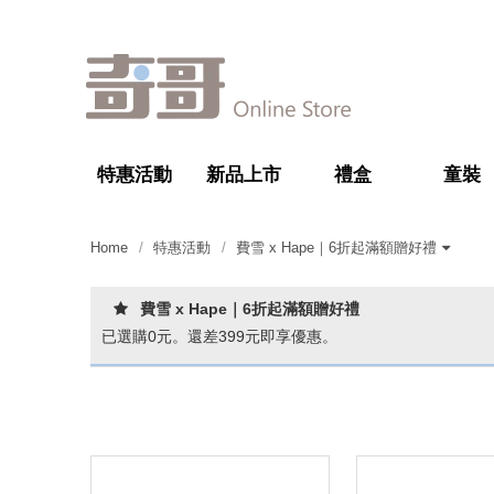
特惠活動
新品上市
禮盒
童裝
Home
特惠活動
費雪 x Hape｜6折起滿額贈好禮
Chic Basics新品｜2件85折
當季內著｜單件8折
當季外著｜6折起
萌夏內著 ｜單件8折，2件68折
精選外著 ｜單件55折，2件5折
精選內著 ｜單件7折，2件6折
Bimbidreams｜新品上市
Bimbidreams｜泳衣+泳褲，任
Bimbidreams｜單件8折，2件7
Bimbidreams｜指定商品，6折
當季彌月禮盒｜單件75折
有機棉系列｜單件8折，2件75折
CM｜三合一包巾＋子宮包巾，
精選彌月禮盒｜單件7折
費雪 x Hape｜6折起滿額贈好禮
費雪美高｜任選3件$1800，不
Italtrike｜買就送小方巾+防曬乳
BABYBJÖRN｜單件8折，2件7
防蚊用品｜單件8折，3件75折
涼感系列｜單件8折，2件75折
Joie｜滿額贈好禮最高贈浴巾
紅利兌換
費雪 x Hape｜6折起滿額贈好禮
選2件1499元
折
起
1,799元
可重複品項
折
+聲光玩具
已選購
0
元。還差
399
元即享優惠。
prev