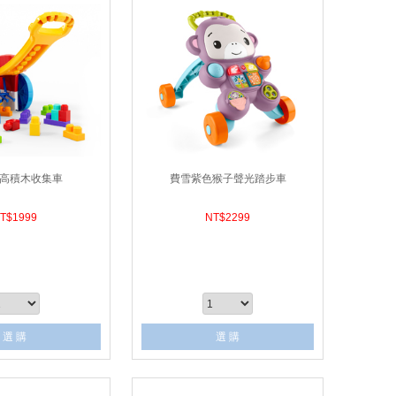
高積木收集車
費雪紫色猴子聲光踏步車
T$
1999
NT$
2299
選 購
選 購