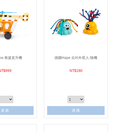
pe 救援直升機
德國Hape 尖叫外星人-隨機
NT$
999
NT$
180
選 購
選 購