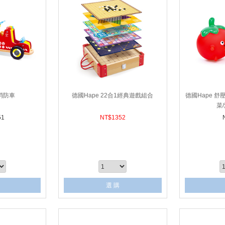
 消防車
德國Hape 22合1經典遊戲組合
德國Hape 舒
菜
51
NT$
1352
選 購