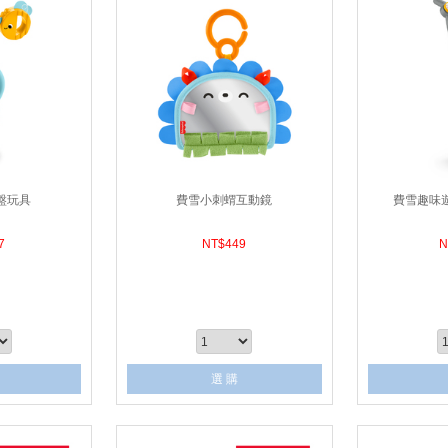
盤玩具
費雪小刺蝟互動鏡
費雪趣味
7
NT$
449
N
選 購