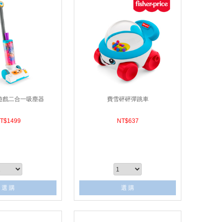
遊戲二合一吸塵器
費雪砰砰彈跳車
T$
1499
NT$
637
選 購
選 購