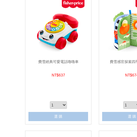
費雪經典可愛電話嚕嚕車
費雪感官探索四
NT$
637
NT$
67
選 購
選 購