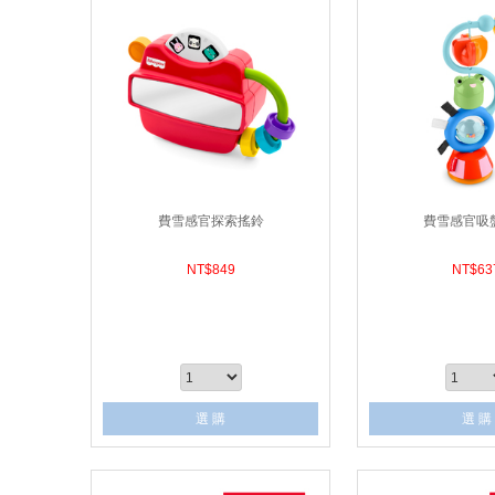
費雪感官探索搖鈴
費雪感官吸
NT$
849
NT$
63
選 購
選 購