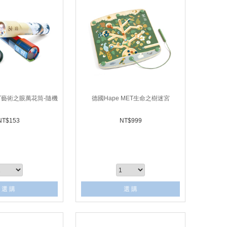
ET藝術之眼萬花筒-隨機
德國Hape MET生命之樹迷宮
NT$
153
NT$
999
選 購
選 購