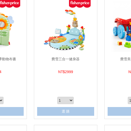
季動物布書
費雪三合一健身器
費雪美
4
NT$
2999
N
選 購