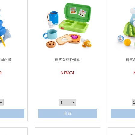
膠固齒器
費雪森林野餐盒
費雪
9
NT$
974
選 購