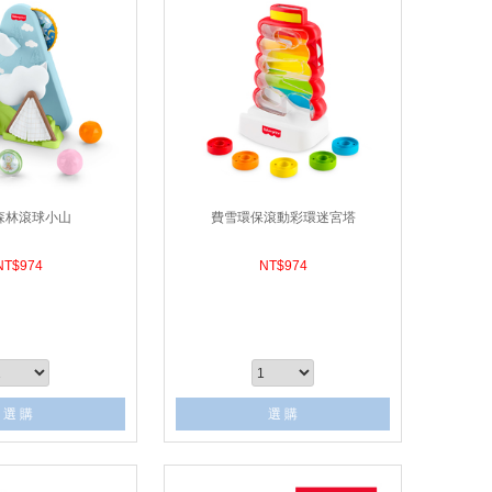
森林滾球小山
費雪環保滾動彩環迷宮塔
NT$
974
NT$
974
選 購
選 購