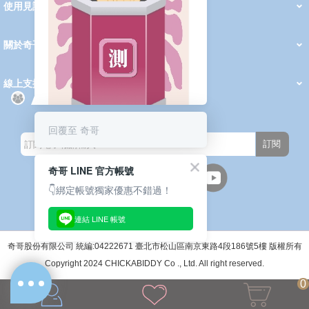
使用見證
線上DM
哺育用品
清潔護理
服飾推薦
被毯紡品
推車汽座
我要分享
2026 PADDINGTON 春夏服飾
2026 Peter Rabbit 春夏服飾
2026 CHIC BASICS春夏服飾
2026 Chic“a”Bon 派對禮服系列
2026 Chic“a”Bon 春夏服飾
媽咪購物指南
關於奇哥
會員中心
最新消息
奇哥的故事
品牌經歷
門市據點
育兒資訊站
會員權益說明
我的帳戶
訂單查詢
紅利點數
修改會員資料
活動報名
線上支援
購買說明
常見問題
隱私權聲明
保固卡登錄
保固查詢
訂閱電子報
回覆至 奇哥
測測妳/你今天的育兒超能力🧧抽
訂閱
一支籤，領取今日的小確幸與專屬
驚喜 ！
奇哥 LINE 官方帳號
👇綁定帳號獨家優惠不錯過！
連結 LINE 帳號
週一至週五(上班日)
9:30~12:00 13:00~17:00
●中午12:00-13:00休息●
奇哥股份有限公司 統編:04222671 臺北市松山區南京東路4段186號5樓 版權所有
Copyright 2024 CHICKABIDDY Co ., Ltd. All right reserved.
0