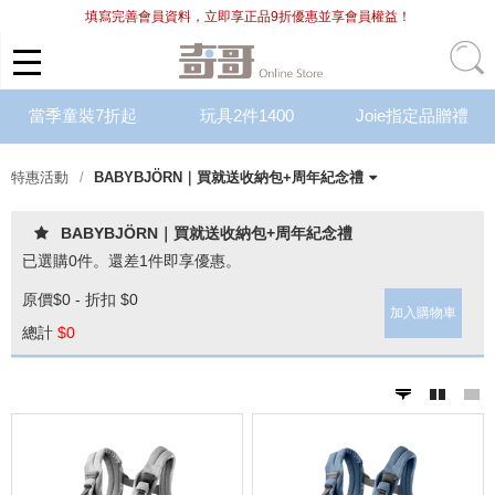
填寫完善會員資料，立即享正品9折優惠並享會員權益！
當季童裝7折起
玩具2件1400
Joie指定品贈禮
特惠活動
BABYBJÖRN｜買就送收納包+周年紀念禮
Chic Basics新品｜2件85折
當季內著｜單件8折
當季外著｜6折起
萌夏內著 ｜單件8折，2件68折
精選外著 ｜單件55折，2件5折
精選內著 ｜單件7折，2件6折
Bimbidreams｜新品上市
Bimbidreams｜泳衣+泳褲，任選2件
Bimbidreams｜單件8折，2件7折
Bimbidreams｜指定商品，6折起
當季彌月禮盒｜單件75折
有機棉系列｜單件8折，2件75折
CM｜三合一包巾＋子宮包巾，1,799元
精選彌月禮盒｜單件7折
費雪 x Hape｜6折起滿額贈好禮
費雪美高｜任選3件$1800，不可重複
Italtrike｜買就送小方巾+防曬乳
BABYBJÖRN｜單件8折，2件7折
防蚊用品｜單件8折，3件75折
涼感系列｜單件8折，2件75折
Joie｜滿額贈好禮最高贈浴巾+聲光玩
紅利兌換
BABYBJÖRN｜買就送收納包+周年紀念禮
1499元
品項
具
已選購
0
件。還差
1
件即享優惠。
原價
$0 - 折扣 $0
加入購物車
總計
$
0
prev
next