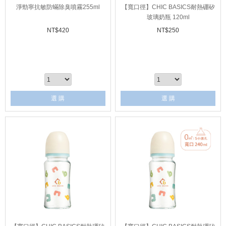
淨勁寧抗敏防蟎除臭噴霧255ml
【寬口徑】CHIC BASICS耐熱硼矽
玻璃奶瓶 120ml
NT$
420
NT$
250
選 購
選 購