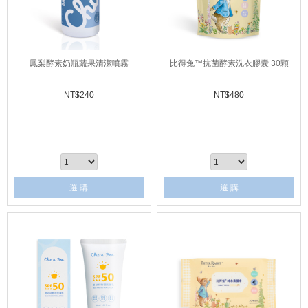
鳳梨酵素奶瓶蔬果清潔噴霧
比得兔™抗菌酵素洗衣膠囊 30顆
NT$
240
NT$
480
選 購
選 購