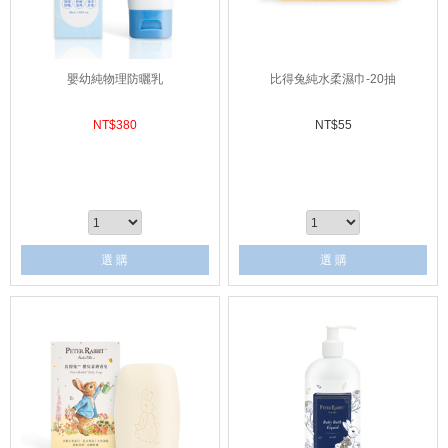
嬰幼純物理防曬乳
比得兔純水柔濕巾-20抽
NT$
380
NT$
55
選 購
選 購