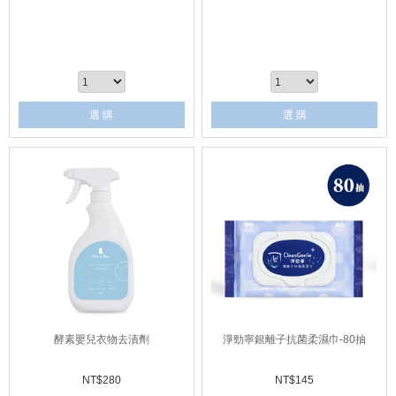
選 購
選 購
酵素嬰兒衣物去漬劑
淨勁寧銀離子抗菌柔濕巾-80抽
NT$
280
NT$
145