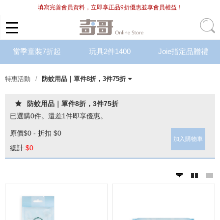
填寫完善會員資料，立即享正品9折優惠並享會員權益！
當季童裝7折起
玩具2件1400
Joie指定品贈禮
特惠活動
防蚊用品｜單件8折，3件75折
Chic Basics新品｜2件85折
當季內著｜單件8折
當季外著｜6折起
萌夏內著 ｜單件8折，2件68折
精選外著 ｜單件55折，2件5折
精選內著 ｜單件7折，2件6折
Bimbidreams｜新品上市
Bimbidreams｜泳衣+泳褲，任
Bimbidreams｜單件8折，2件7
Bimbidreams｜指定商品，6折
當季彌月禮盒｜單件75折
有機棉系列｜單件8折，2件75折
CM｜三合一包巾＋子宮包巾，
精選彌月禮盒｜單件7折
費雪 x Hape｜6折起滿額贈好禮
費雪美高｜任選3件$1800，不
Italtrike｜買就送小方巾+防曬乳
BABYBJÖRN｜單件8折，2件7
防蚊用品｜單件8折，3件75折
涼感系列｜單件8折，2件75折
Joie｜滿額贈好禮最高贈浴巾
紅利兌換
防蚊用品｜單件8折，3件75折
選2件1499元
折
起
1,799元
可重複品項
折
+聲光玩具
已選購
0
件。還差
1
件即享優惠。
原價
$0 - 折扣 $0
加入購物車
總計
$
0
prev
next