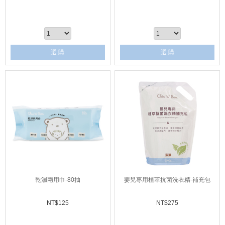
選 購
選 購
乾濕兩用巾-80抽
嬰兒專用植萃抗菌洗衣精-補充包
NT$
125
NT$
275