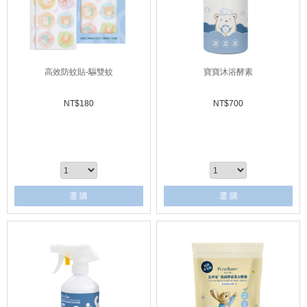
高效防蚊貼-驅雙蚊
寶寶沐浴酵素
NT$
180
NT$
700
選 購
選 購