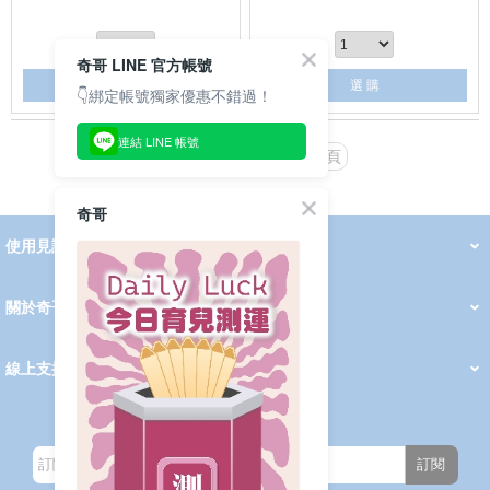
奇哥 LINE 官方帳號
選 購
選 購
👇綁定帳號獨家優惠不錯過！
連結 LINE 帳號
上一頁
下一頁
奇哥
使用見證
線上DM
哺育用品
清潔護理
服飾推薦
被毯紡品
推車汽座
我要分享
2026 PADDINGTON 春夏服飾
2026 Peter Rabbit 春夏服飾
2026 CHIC BASICS春夏服飾
2026 Chic“a”Bon 派對禮服系列
2026 Chic“a”Bon 春夏服飾
媽咪購物指南
關於奇哥
會員中心
最新消息
奇哥的故事
品牌經歷
門市據點
育兒資訊站
會員權益說明
我的帳戶
訂單查詢
紅利點數
修改會員資料
活動報名
線上支援
購買說明
常見問題
隱私權聲明
保固卡登錄
保固查詢
訂閱電子報
訂閱