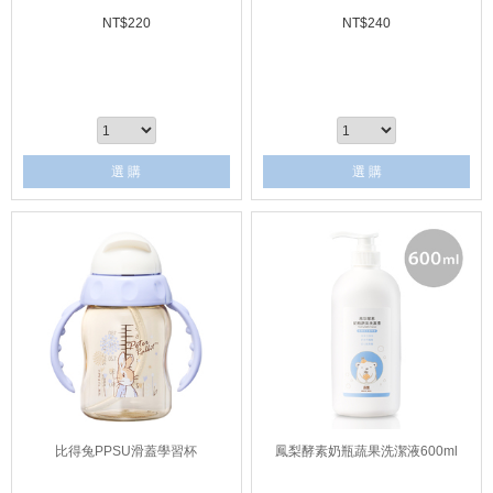
NT$
220
NT$
240
選 購
選 購
比得兔PPSU滑蓋學習杯
鳳梨酵素奶瓶蔬果洗潔液600ml