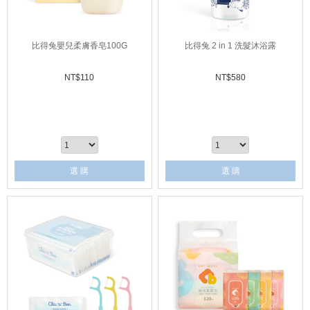
比得兔嬰兒柔膚香皂100G
比得兔 2 in 1 洗髮沐浴露
NT$
110
NT$
580
選 購
選 購