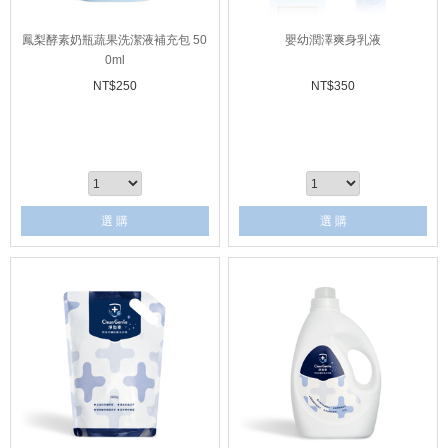
鳳梨酵素奶瓶蔬果洗潔液補充包 50
嬰幼潤澤爽身乳液
0ml
NT$
250
NT$
350
選 購
選 購