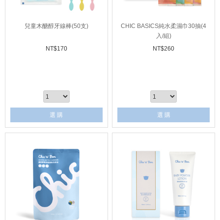
兒童木醣醇牙線棒(50支)
CHIC BASICS純水柔濕巾30抽(4
入/組)
NT$
170
NT$
260
選 購
選 購