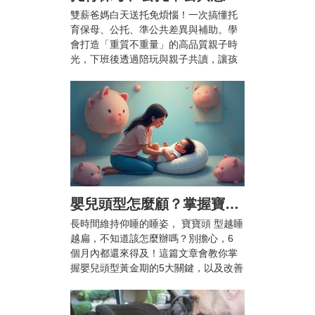
雙薪爸媽白天送托免煩惱！一次搞懂托
育保母、公托、準公共差異與補助。學
會打造「重質不重量」的高品質親子時
光，下班後透過陪玩與親子共讀，讓孩
子快樂成長、爸媽也能安心兼顧工作與
育兒。
嬰兒頭型怎麼顧？掌握寶寶頭型黃金期5大關鍵，顧好漂亮頭型不扁頭！
長時間維持仰睡的睡姿， 寶寶頭 型越睡
越扁，不知道該怎麼辦嗎？別擔心，6
個月內都還來得及！這篇文章會教你掌
握嬰兒頭型黃金期的5大關鍵，以及改善
扁頭的枕頭推薦，幫助 寶寶 睡出自然渾
圓的漂亮頭型。