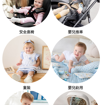
安全座椅
嬰兒推車
童裝
嬰兒紡用