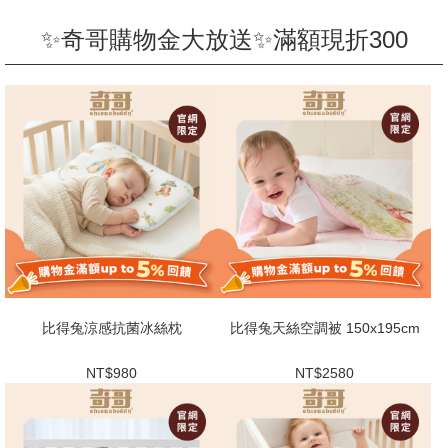
✨奇哥購物金大放送✨滿額現折300
比得兔涼感抗菌冰絲枕
比得兔天絲空調被 150x195cm
NT$980
NT$2580