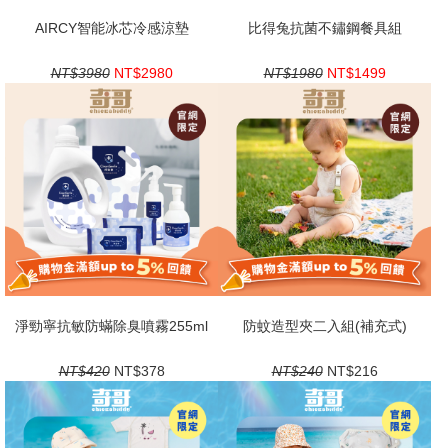
AIRCY智能冰芯冷感涼墊
比得兔抗菌不鏽鋼餐具組
NT$3980
NT$2980
NT$1980
NT$1499
淨勁寧抗敏防蟎除臭噴霧255ml
防蚊造型夾二入組(補充式)
NT$420
NT$378
NT$240
NT$216