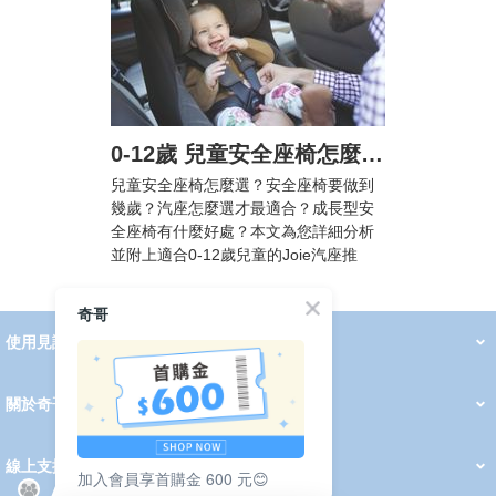
0-12歲 兒童安全座椅怎麼選? 汽車安全座椅法規懶人包，附Joie汽座挑選攻略
兒童安全座椅怎麼選？安全座椅要做到
幾歲？汽座怎麼選才最適合？成長型安
全座椅有什麼好處？本文為您詳細分析
並附上適合0-12歲兒童的Joie汽座推
薦！
奇哥
使用見證
線上DM
哺育用品
清潔護理
服飾推薦
被毯紡品
推車汽座
我要分享
2026 PADDINGTON 春夏服飾
2026 Peter Rabbit 春夏服飾
2026 CHIC BASICS春夏服飾
2026 Chic“a”Bon 派對禮服系列
2026 Chic“a”Bon 春夏服飾
媽咪購物指南
關於奇哥
會員中心
最新消息
奇哥的故事
品牌經歷
門市據點
育兒資訊站
會員權益說明
我的帳戶
訂單查詢
紅利點數
修改會員資料
活動報名
線上支援
加入會員享首購金 600 元😊