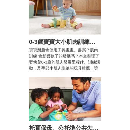
0-3歲寶寶大小肌肉訓練怎麼做？爸媽必知的肌肉發展里程碑與10+款推薦玩具
寶寶幾歲會使用工具畫畫、書寫？肌肉
訓練 會影響孩子的發展嗎？本文整理了
嬰幼兒0-3歲的肌肉發展里程碑、訓練活
動，及手部小肌肉訓練的玩具推薦，讓
兒童在輕鬆愉快的活動中提升手眼協調
能力與專注力！
托育保母、公托準公共怎麼選？雙薪家庭托育攻略與親子陪伴指南