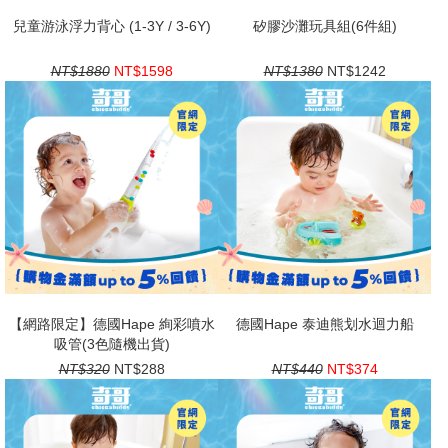
兒童游泳浮力背心 (1-3Y / 3-6Y)
矽膠沙灘玩具組(6件組)
NT$1880
NT$1598
NT$1380
NT$1242
【網路限定】德國Hape 絢彩噴水
德國Hape 泰迪熊划水迴力船
吸管(3色隨機出貨)
NT$320
NT$288
NT$440
NT$374